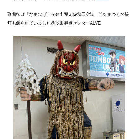
到着後は「なまはげ」がお出迎え@秋田空港、竿灯まつりの提
灯も飾られていました@秋田拠点センターALVE